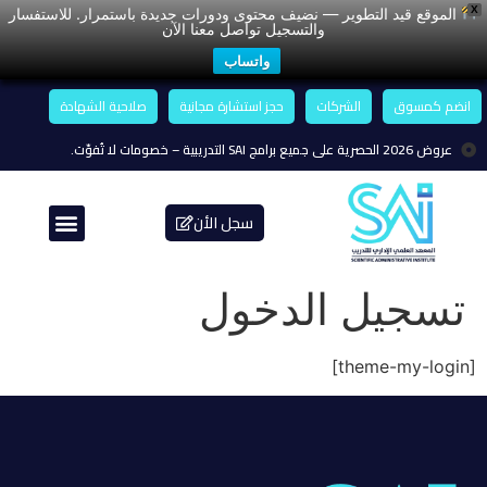
X
الموقع قيد التطوير — نضيف محتوى ودورات جديدة باستمرار. للاستفسار
والتسجيل تواصل معنا الآن
واتساب
انضم كمسوق
الشركات
حجز استشارة مجانية
صلاحية الشهادة
عروض 2026 الحصرية على جميع برامج SAI التدريبية – خصومات لا تُفوّت.
سجل الأن
تسجيل الدخول
[theme-my-login]