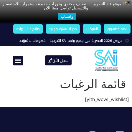
X
الموقع قيد التطوير — نضيف محتوى ودورات جديدة باستمرار. للاستفسار
والتسجيل تواصل معنا الآن
واتساب
انضم كمسوق
الشركات
حجز استشارة مجانية
صلاحية الشهادة
عروض 2026 الحصرية على جميع برامج SAI التدريبية – خصومات لا تُفوّت.
سجل الأن
قائمة الرغبات
[yith_wcwl_wishlist]