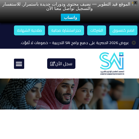
X
الموقع قيد التطوير — نضيف محتوى ودورات جديدة باستمرار. للاستفسار
والتسجيل تواصل معنا الآن
واتساب
انضم كمسوق
الشركات
حجز استشارة مجانية
صلاحية الشهادة
عروض 2026 الحصرية على جميع برامج SAI التدريبية – خصومات لا تُفوّت.
سجل الأن