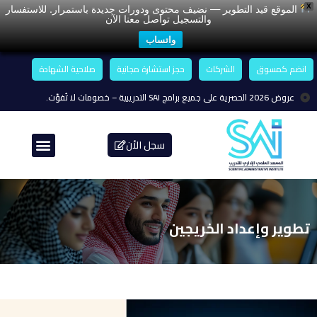
X
الموقع قيد التطوير — نضيف محتوى ودورات جديدة باستمرار. للاستفسار
والتسجيل تواصل معنا الآن
واتساب
انضم كمسوق
الشركات
حجز استشارة مجانية
صلاحية الشهادة
عروض 2026 الحصرية على جميع برامج SAI التدريبية – خصومات لا تُفوّت.
سجل الأن
تطوير وإعداد الخريجين